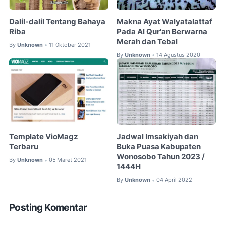
Dalil-dalil Tentang Bahaya
Makna Ayat Walyatalattaf
Riba
Pada Al Qur'an Berwarna
Merah dan Tebal
By
Unknown
11 Oktober 2021
•
By
Unknown
14 Agustus 2020
•
Template VioMagz
Jadwal Imsakiyah dan
Terbaru
Buka Puasa Kabupaten
Wonosobo Tahun 2023 /
By
Unknown
05 Maret 2021
•
1444H
By
Unknown
04 April 2022
•
Posting Komentar