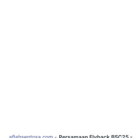
a
flahsentosa.com
-
Persamaan Flyback
BSC25 -