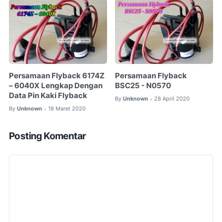
Persamaan Flyback 6174Z
Persamaan Flyback
– 6040X Lengkap Dengan
BSC25 - N0570
Data Pin Kaki Flyback
By
Unknown
28 April 2020
•
By
Unknown
18 Maret 2020
•
Posting Komentar